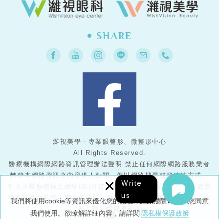
SHARE
濰視美學－專業眼整形、微整形中心
All Rights Reserved.
醫療機構網際網路資訊管理辦法聲明:禁止任何網際網路服務業者
轉錄本網路資訊之內容供人點閱。但以網路搜尋或超連結方式，
×
Write
進入本醫療機構之網址(域)直接點閱者，不在此限。任何醫療處置
us
均有其潛在風險，因此就診時，請務必與醫護人員配合，謝謝!
作
我們將使用cookie等資訊來優化您的體驗，繼續瀏覽即表示您同意
者
|
隱私權保護政策
我們使用。欲瞭解詳細內容，請詳閱
隱私權保護政策