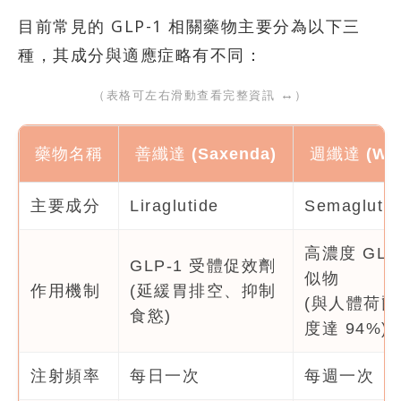
目前常見的 GLP-1 相關藥物主要分為以下三
種，其成分與適應症略有不同：
↔
（表格可左右滑動查看完整資訊
）
藥物名稱
善纖達 (Saxenda)
週纖達 (Weg
主要成分
Liraglutide
Semaglutid
高濃度 GLP
GLP-1 受體促效劑
似物
作用機制
(延緩胃排空、抑制
(與人體荷
食慾)
度達 94%)
注射頻率
每日一次
每週一次