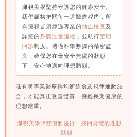
濰視美學堅持守護您的健康安全。
我們嚴格把關每一道醫療程序，所
有療程皆須經過專業的
抽血檢查
及
詳細的
身體測量追蹤
，並執行
定期
回診
制度。透過科學數據的精密監
測，確保您在最安全無虞的狀態
下，安心地邁向理想體態。
唯有將專業醫療與
均衡飲食
及
規律運動
結
合，才能真正改善體質，擁抱長期健康的
理想體重。
濰視美學陪您優雅漫行，找回身體的理想
狀態。