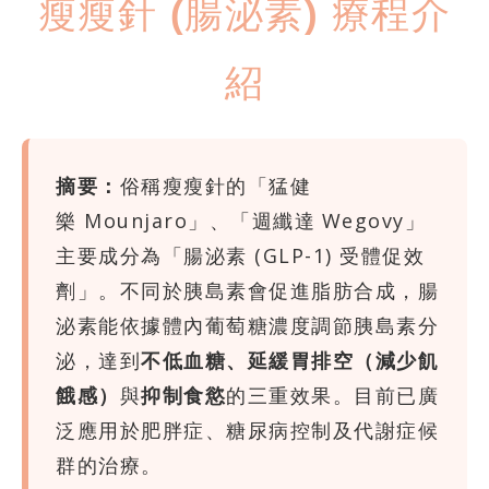
瘦瘦針 (腸泌素) 療程介
紹
摘要：
俗稱瘦瘦針的「猛健
樂
Mounjaro
」、「週纖達
Wegovy
」
主要成分為「腸泌素 (GLP-1) 受體促效
劑」。不同於胰島素會促進脂肪合成，腸
泌素能依據體內葡萄糖濃度調節胰島素分
泌，達到
不低血糖、延緩胃排空（減少飢
餓感）
與
抑制食慾
的三重效果。目前已廣
泛應用於肥胖症、糖尿病控制及代謝症候
群的治療。