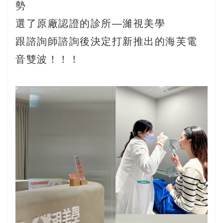
勢
選了原廠認證的診所—濰視美學
跟諮詢師諮詢後決定打新推出的海芙電
音雙波！！！