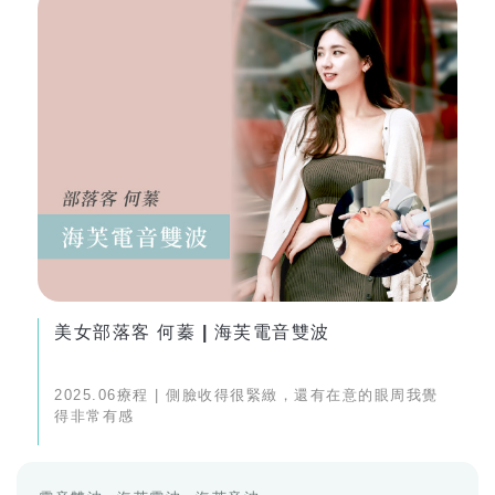
美女部落客 何蓁 | 海芙電音雙波
2025.06療程 | 側臉收得很緊緻，還有在意的眼周我覺
得非常有感