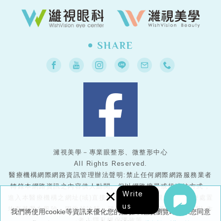
SHARE
濰視美學－專業眼整形、微整形中心
All Rights Reserved.
醫療機構網際網路資訊管理辦法聲明:禁止任何網際網路服務業者
轉錄本網路資訊之內容供人點閱。但以網路搜尋或超連結方式，
×
Write
進入本醫療機構之網址(域)直接點閱者，不在此限。任何醫療處置
us
均有其潛在風險，因此就診時，請務必與醫護人員配合，謝謝!
作
我們將使用cookie等資訊來優化您的體驗，繼續瀏覽即表示您同意
者
|
隱私權保護政策